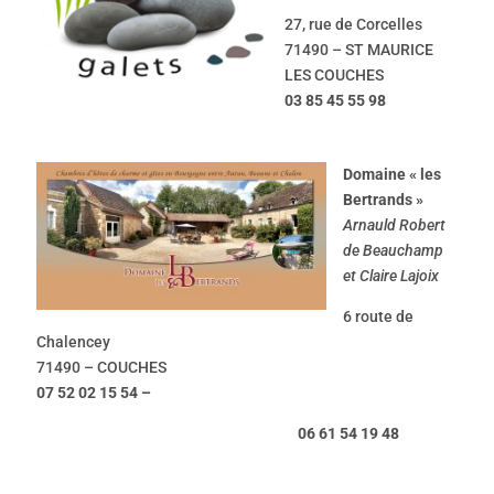
27, rue de Corcelles
71490 – ST MAURICE
LES COUCHES
03 85 45 55 98
Domaine « les
Bertrands »
Arnauld Robert
de Beauchamp
et Claire Lajoix
6 route de
Chalencey
71490 – COUCHES
07 52 02 15 54 –
06 61 54 19 48